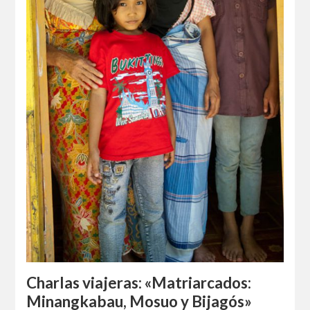
Charlas viajeras: «Matriarcados:
Minangkabau, Mosuo y Bijagós»